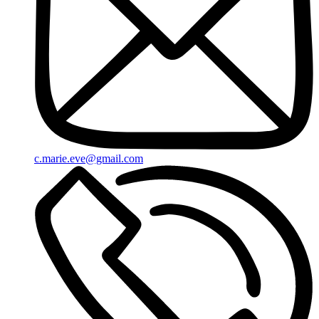
c.marie.eve@gmail.com