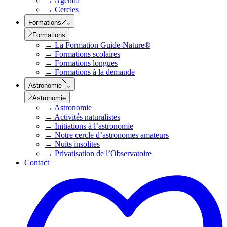
→
Agenda
→
Cercles
Formations
Formations
→
La Formation Guide-Nature®
→
Formations scolaires
→
Formations longues
→
Formations à la demande
Astronomie
Astronomie
→
Astronomie
→
Activités naturalistes
→
Initiations à l’astronomie
→
Notre cercle d’astronomes amateurs
→
Nuits insolites
→
Privatisation de l’Observatoire
Contact