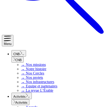
Menu
CNB
CNB
→
Nos missions
→
Notre histoire
→
Nos Cercles
→
Nos projets
→
Nos infrastructures
→
Equipe et partenaires
→
La revue L’Érable
Activités
Activités