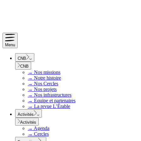
Menu
CNB
CNB
→
Nos missions
→
Notre histoire
→
Nos Cercles
→
Nos projets
→
Nos infrastructures
→
Equipe et partenaires
→
La revue L’Érable
Activités
Activités
→
Agenda
→
Cercles