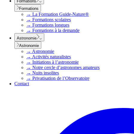
Formations
Formations
→
La Formation Guide-Nature®
→
Formations scolaires
→
Formations longues
→
Formations à la demande
Astronomie
Astronomie
→
Astronomie
→
Activités naturalistes
→
Initiations à l’astronomie
→
Notre cercle d’astronomes amateurs
→
Nuits insolites
→
Privatisation de l’Observatoire
Contact