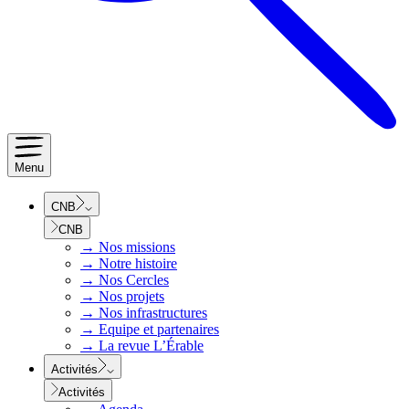
Menu
CNB
CNB
→
Nos missions
→
Notre histoire
→
Nos Cercles
→
Nos projets
→
Nos infrastructures
→
Equipe et partenaires
→
La revue L’Érable
Activités
Activités