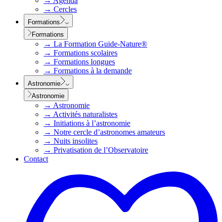
→
Agenda
→
Cercles
Formations
Formations
→
La Formation Guide-Nature®
→
Formations scolaires
→
Formations longues
→
Formations à la demande
Astronomie
Astronomie
→
Astronomie
→
Activités naturalistes
→
Initiations à l’astronomie
→
Notre cercle d’astronomes amateurs
→
Nuits insolites
→
Privatisation de l’Observatoire
Contact