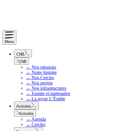
Menu
CNB
CNB
→
Nos missions
→
Notre histoire
→
Nos Cercles
→
Nos projets
→
Nos infrastructures
→
Equipe et partenaires
→
La revue L’Érable
Activités
Activités
→
Agenda
→
Cercles