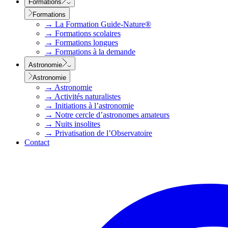
Formations
Formations
→
La Formation Guide-Nature®
→
Formations scolaires
→
Formations longues
→
Formations à la demande
Astronomie
Astronomie
→
Astronomie
→
Activités naturalistes
→
Initiations à l’astronomie
→
Notre cercle d’astronomes amateurs
→
Nuits insolites
→
Privatisation de l’Observatoire
Contact