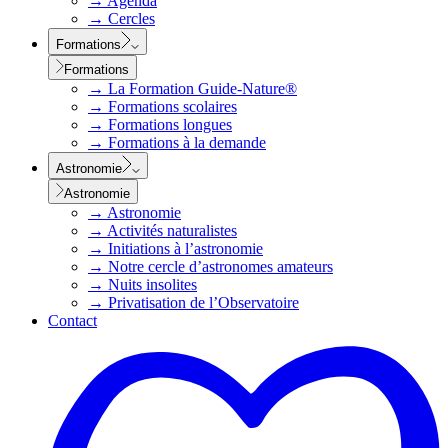
→
Agenda
→
Cercles
Formations
Formations
→
La Formation Guide-Nature®
→
Formations scolaires
→
Formations longues
→
Formations à la demande
Astronomie
Astronomie
→
Astronomie
→
Activités naturalistes
→
Initiations à l’astronomie
→
Notre cercle d’astronomes amateurs
→
Nuits insolites
→
Privatisation de l’Observatoire
Contact