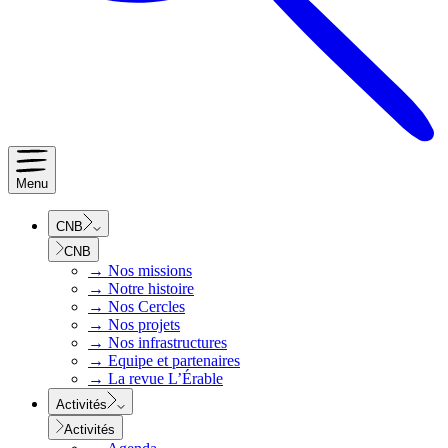
Menu
CNB
CNB
→
Nos missions
→
Notre histoire
→
Nos Cercles
→
Nos projets
→
Nos infrastructures
→
Equipe et partenaires
→
La revue L’Érable
Activités
Activités