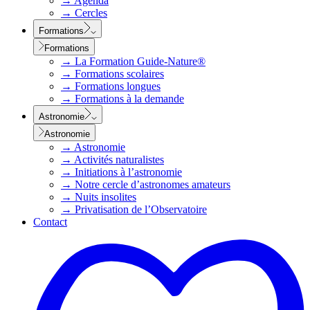
→
Agenda
→
Cercles
Formations
Formations
→
La Formation Guide-Nature®
→
Formations scolaires
→
Formations longues
→
Formations à la demande
Astronomie
Astronomie
→
Astronomie
→
Activités naturalistes
→
Initiations à l’astronomie
→
Notre cercle d’astronomes amateurs
→
Nuits insolites
→
Privatisation de l’Observatoire
Contact