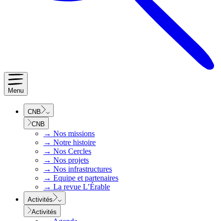
Menu
CNB
CNB
→
Nos missions
→
Notre histoire
→
Nos Cercles
→
Nos projets
→
Nos infrastructures
→
Equipe et partenaires
→
La revue L’Érable
Activités
Activités