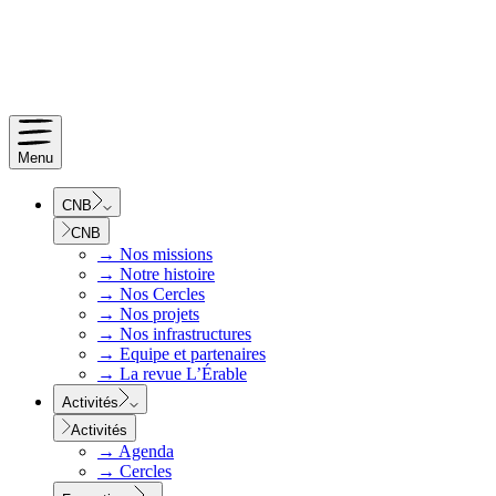
Menu
CNB
CNB
→
Nos missions
→
Notre histoire
→
Nos Cercles
→
Nos projets
→
Nos infrastructures
→
Equipe et partenaires
→
La revue L’Érable
Activités
Activités
→
Agenda
→
Cercles