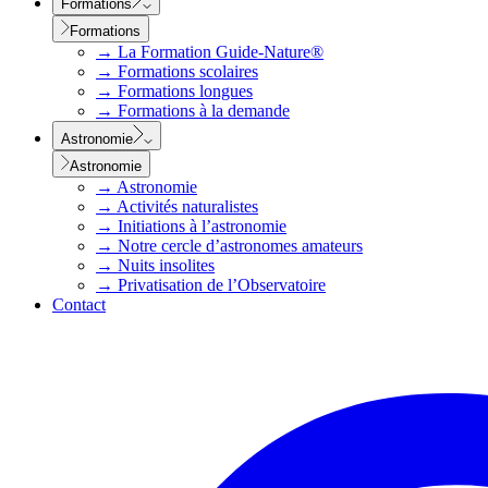
Formations
Formations
→
La Formation Guide-Nature®
→
Formations scolaires
→
Formations longues
→
Formations à la demande
Astronomie
Astronomie
→
Astronomie
→
Activités naturalistes
→
Initiations à l’astronomie
→
Notre cercle d’astronomes amateurs
→
Nuits insolites
→
Privatisation de l’Observatoire
Contact