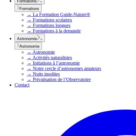
Formations
Formations
→
La Formation Guide-Nature®
→
Formations scolaires
→
Formations longues
→
Formations à la demande
Astronomie
Astronomie
→
Astronomie
→
Activités naturalistes
→
Initiations à l’astronomie
→
Notre cercle d’astronomes amateurs
→
Nuits insolites
→
Privatisation de l’Observatoire
Contact