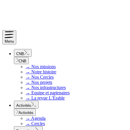
Menu
CNB
CNB
→
Nos missions
→
Notre histoire
→
Nos Cercles
→
Nos projets
→
Nos infrastructures
→
Equipe et partenaires
→
La revue L’Érable
Activités
Activités
→
Agenda
→
Cercles