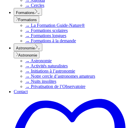
→
Agenda
→
Cercles
Formations
Formations
→
La Formation Guide-Nature®
→
Formations scolaires
→
Formations longues
→
Formations à la demande
Astronomie
Astronomie
→
Astronomie
→
Activités naturalistes
→
Initiations à l’astronomie
→
Notre cercle d’astronomes amateurs
→
Nuits insolites
→
Privatisation de l’Observatoire
Contact