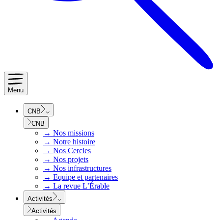
Menu
CNB
CNB
→
Nos missions
→
Notre histoire
→
Nos Cercles
→
Nos projets
→
Nos infrastructures
→
Equipe et partenaires
→
La revue L’Érable
Activités
Activités