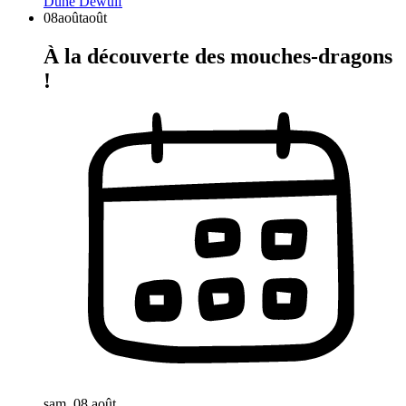
Dune Dewulf
08
août
août
À la découverte des mouches-dragons
!
sam. 08 août