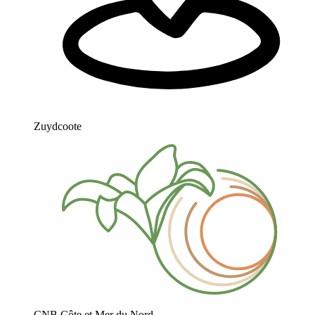
Zuydcoote
CNB Côte et Mer du Nord