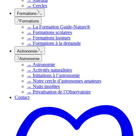
→
Agenda
→
Cercles
Formations
Formations
→
La Formation Guide-Nature®
→
Formations scolaires
→
Formations longues
→
Formations à la demande
Astronomie
Astronomie
→
Astronomie
→
Activités naturalistes
→
Initiations à l’astronomie
→
Notre cercle d’astronomes amateurs
→
Nuits insolites
→
Privatisation de l’Observatoire
Contact