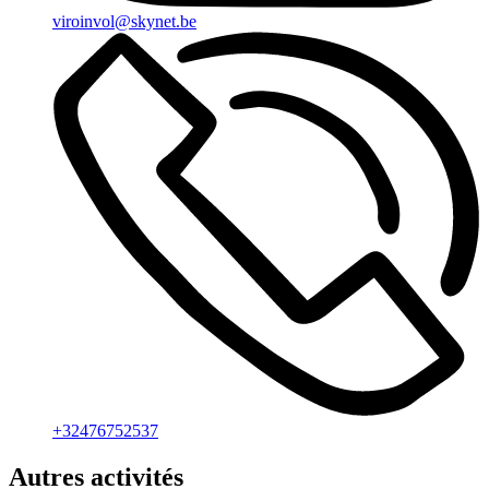
viroinvol@skynet.be
+32476752537
Autres activités