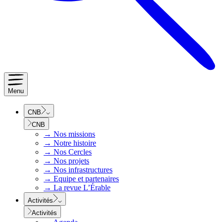
Menu
CNB
CNB
→
Nos missions
→
Notre histoire
→
Nos Cercles
→
Nos projets
→
Nos infrastructures
→
Equipe et partenaires
→
La revue L’Érable
Activités
Activités