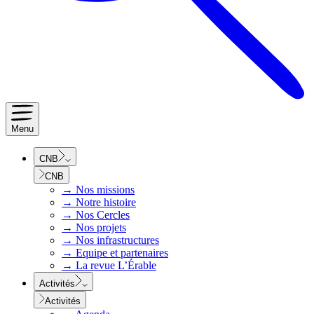
Menu
CNB
CNB
→
Nos missions
→
Notre histoire
→
Nos Cercles
→
Nos projets
→
Nos infrastructures
→
Equipe et partenaires
→
La revue L’Érable
Activités
Activités