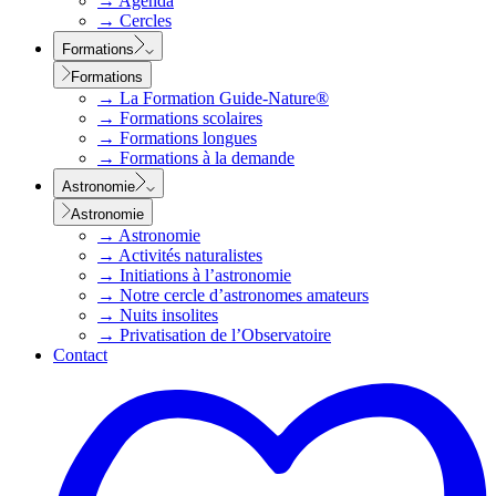
→
Agenda
→
Cercles
Formations
Formations
→
La Formation Guide-Nature®
→
Formations scolaires
→
Formations longues
→
Formations à la demande
Astronomie
Astronomie
→
Astronomie
→
Activités naturalistes
→
Initiations à l’astronomie
→
Notre cercle d’astronomes amateurs
→
Nuits insolites
→
Privatisation de l’Observatoire
Contact