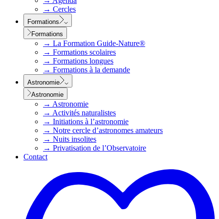
→
Agenda
→
Cercles
Formations
Formations
→
La Formation Guide-Nature®
→
Formations scolaires
→
Formations longues
→
Formations à la demande
Astronomie
Astronomie
→
Astronomie
→
Activités naturalistes
→
Initiations à l’astronomie
→
Notre cercle d’astronomes amateurs
→
Nuits insolites
→
Privatisation de l’Observatoire
Contact