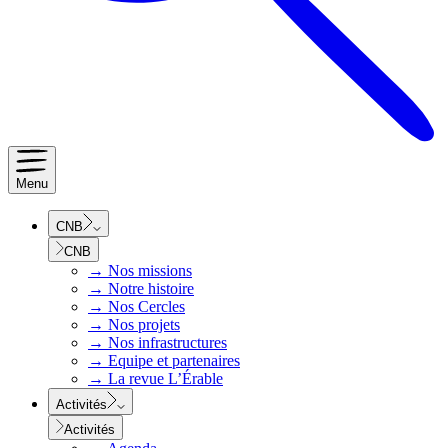
Menu
CNB
CNB
→
Nos missions
→
Notre histoire
→
Nos Cercles
→
Nos projets
→
Nos infrastructures
→
Equipe et partenaires
→
La revue L’Érable
Activités
Activités