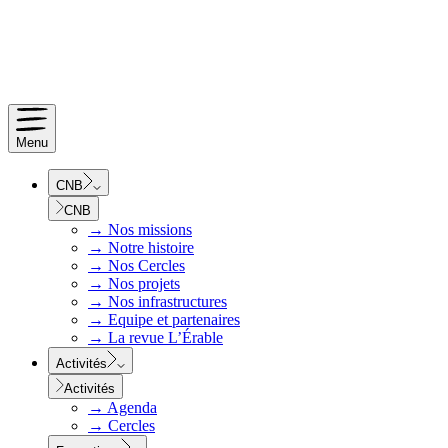
Menu
CNB
CNB
→
Nos missions
→
Notre histoire
→
Nos Cercles
→
Nos projets
→
Nos infrastructures
→
Equipe et partenaires
→
La revue L’Érable
Activités
Activités
→
Agenda
→
Cercles