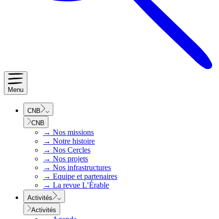
Menu
CNB
CNB
→
Nos missions
→
Notre histoire
→
Nos Cercles
→
Nos projets
→
Nos infrastructures
→
Equipe et partenaires
→
La revue L’Érable
Activités
Activités