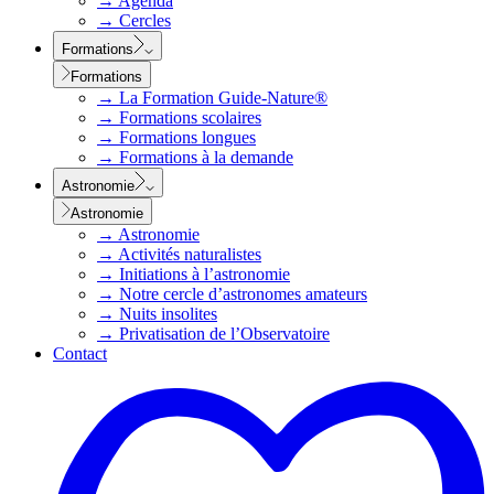
→
Agenda
→
Cercles
Formations
Formations
→
La Formation Guide-Nature®
→
Formations scolaires
→
Formations longues
→
Formations à la demande
Astronomie
Astronomie
→
Astronomie
→
Activités naturalistes
→
Initiations à l’astronomie
→
Notre cercle d’astronomes amateurs
→
Nuits insolites
→
Privatisation de l’Observatoire
Contact