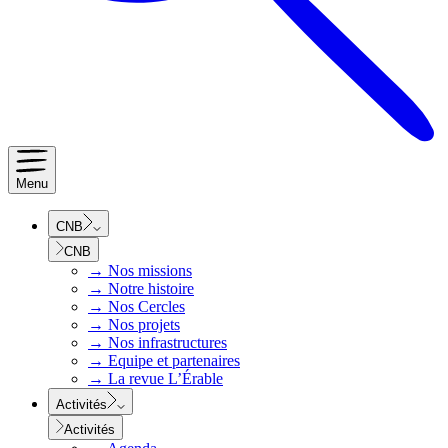
Menu
CNB
CNB
→
Nos missions
→
Notre histoire
→
Nos Cercles
→
Nos projets
→
Nos infrastructures
→
Equipe et partenaires
→
La revue L’Érable
Activités
Activités