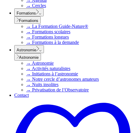
→
Agenda
→
Cercles
Formations
Formations
→
La Formation Guide-Nature®
→
Formations scolaires
→
Formations longues
→
Formations à la demande
Astronomie
Astronomie
→
Astronomie
→
Activités naturalistes
→
Initiations à l’astronomie
→
Notre cercle d’astronomes amateurs
→
Nuits insolites
→
Privatisation de l’Observatoire
Contact