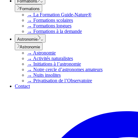
Formations
Formations
→
La Formation Guide-Nature®
→
Formations scolaires
→
Formations longues
→
Formations à la demande
Astronomie
Astronomie
→
Astronomie
→
Activités naturalistes
→
Initiations à l’astronomie
→
Notre cercle d’astronomes amateurs
→
Nuits insolites
→
Privatisation de l’Observatoire
Contact