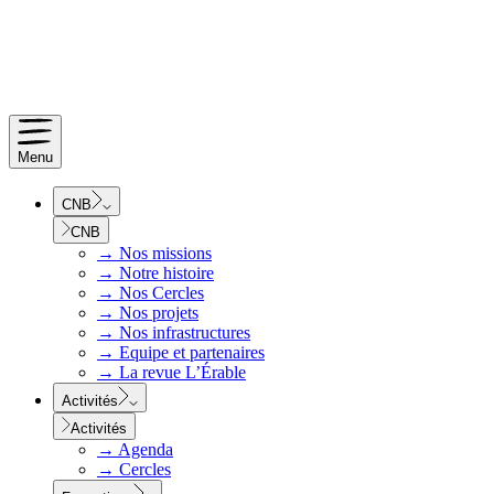
Menu
CNB
CNB
→
Nos missions
→
Notre histoire
→
Nos Cercles
→
Nos projets
→
Nos infrastructures
→
Equipe et partenaires
→
La revue L’Érable
Activités
Activités
→
Agenda
→
Cercles