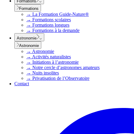
Formations
Formations
→
La Formation Guide-Nature®
→
Formations scolaires
→
Formations longues
→
Formations à la demande
Astronomie
Astronomie
→
Astronomie
→
Activités naturalistes
→
Initiations à l’astronomie
→
Notre cercle d’astronomes amateurs
→
Nuits insolites
→
Privatisation de l’Observatoire
Contact