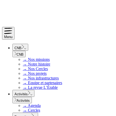
Menu
CNB
CNB
→
Nos missions
→
Notre histoire
→
Nos Cercles
→
Nos projets
→
Nos infrastructures
→
Equipe et partenaires
→
La revue L’Érable
Activités
Activités
→
Agenda
→
Cercles