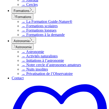
→
Agenda
→
Cercles
Formations
Formations
→
La Formation Guide-Nature®
→
Formations scolaires
→
Formations longues
→
Formations à la demande
Astronomie
Astronomie
→
Astronomie
→
Activités naturalistes
→
Initiations à l’astronomie
→
Notre cercle d’astronomes amateurs
→
Nuits insolites
→
Privatisation de l’Observatoire
Contact