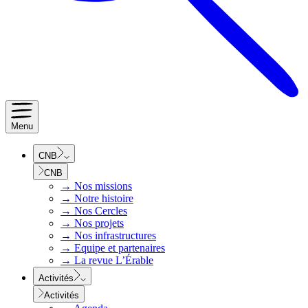
Menu
CNB
CNB
→
Nos missions
→
Notre histoire
→
Nos Cercles
→
Nos projets
→
Nos infrastructures
→
Equipe et partenaires
→
La revue L’Érable
Activités
Activités