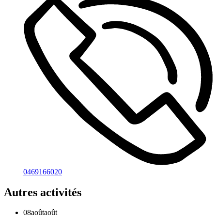
0469166020
Autres activités
08
août
août