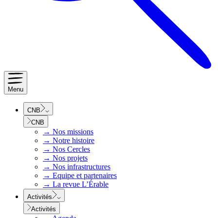
Menu
CNB
CNB
→
Nos missions
→
Notre histoire
→
Nos Cercles
→
Nos projets
→
Nos infrastructures
→
Equipe et partenaires
→
La revue L’Érable
Activités
Activités