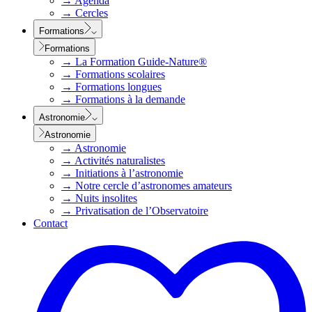
→
Agenda
→
Cercles
Formations
Formations
→
La Formation Guide-Nature®
→
Formations scolaires
→
Formations longues
→
Formations à la demande
Astronomie
Astronomie
→
Astronomie
→
Activités naturalistes
→
Initiations à l’astronomie
→
Notre cercle d’astronomes amateurs
→
Nuits insolites
→
Privatisation de l’Observatoire
Contact