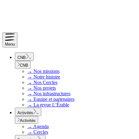
Menu
CNB
CNB
→
Nos missions
→
Notre histoire
→
Nos Cercles
→
Nos projets
→
Nos infrastructures
→
Equipe et partenaires
→
La revue L’Érable
Activités
Activités
→
Agenda
→
Cercles