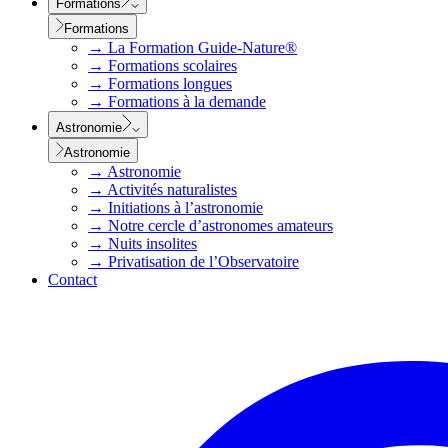
Formations
Formations
→
La Formation Guide-Nature®
→
Formations scolaires
→
Formations longues
→
Formations à la demande
Astronomie
Astronomie
→
Astronomie
→
Activités naturalistes
→
Initiations à l’astronomie
→
Notre cercle d’astronomes amateurs
→
Nuits insolites
→
Privatisation de l’Observatoire
Contact