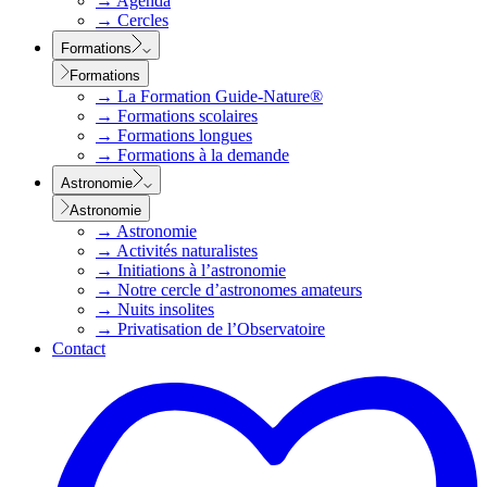
→
Agenda
→
Cercles
Formations
Formations
→
La Formation Guide-Nature®
→
Formations scolaires
→
Formations longues
→
Formations à la demande
Astronomie
Astronomie
→
Astronomie
→
Activités naturalistes
→
Initiations à l’astronomie
→
Notre cercle d’astronomes amateurs
→
Nuits insolites
→
Privatisation de l’Observatoire
Contact