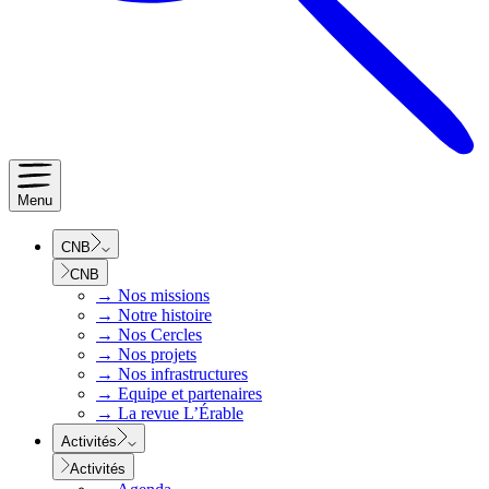
Menu
CNB
CNB
→
Nos missions
→
Notre histoire
→
Nos Cercles
→
Nos projets
→
Nos infrastructures
→
Equipe et partenaires
→
La revue L’Érable
Activités
Activités