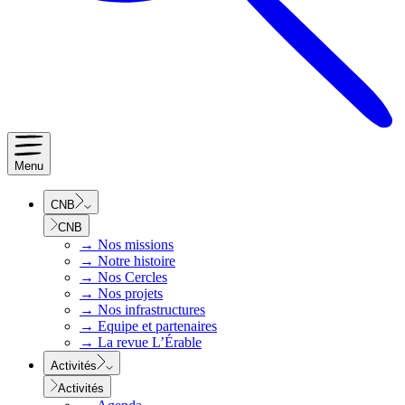
Menu
CNB
CNB
→
Nos missions
→
Notre histoire
→
Nos Cercles
→
Nos projets
→
Nos infrastructures
→
Equipe et partenaires
→
La revue L’Érable
Activités
Activités