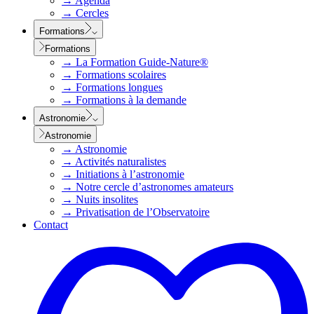
→
Agenda
→
Cercles
Formations
Formations
→
La Formation Guide-Nature®
→
Formations scolaires
→
Formations longues
→
Formations à la demande
Astronomie
Astronomie
→
Astronomie
→
Activités naturalistes
→
Initiations à l’astronomie
→
Notre cercle d’astronomes amateurs
→
Nuits insolites
→
Privatisation de l’Observatoire
Contact