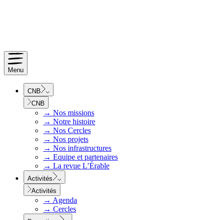
Menu
CNB
CNB
→
Nos missions
→
Notre histoire
→
Nos Cercles
→
Nos projets
→
Nos infrastructures
→
Equipe et partenaires
→
La revue L’Érable
Activités
Activités
→
Agenda
→
Cercles