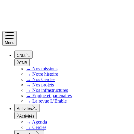
Menu
CNB
CNB
→
Nos missions
→
Notre histoire
→
Nos Cercles
→
Nos projets
→
Nos infrastructures
→
Equipe et partenaires
→
La revue L’Érable
Activités
Activités
→
Agenda
→
Cercles