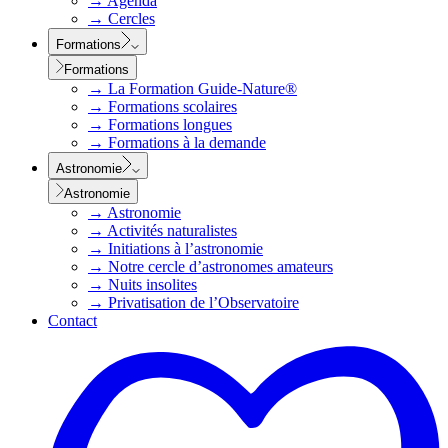
→
Agenda
→
Cercles
Formations
Formations
→
La Formation Guide-Nature®
→
Formations scolaires
→
Formations longues
→
Formations à la demande
Astronomie
Astronomie
→
Astronomie
→
Activités naturalistes
→
Initiations à l’astronomie
→
Notre cercle d’astronomes amateurs
→
Nuits insolites
→
Privatisation de l’Observatoire
Contact