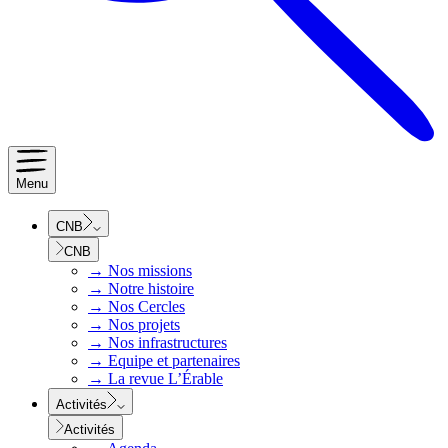
Menu
CNB
CNB
→
Nos missions
→
Notre histoire
→
Nos Cercles
→
Nos projets
→
Nos infrastructures
→
Equipe et partenaires
→
La revue L’Érable
Activités
Activités