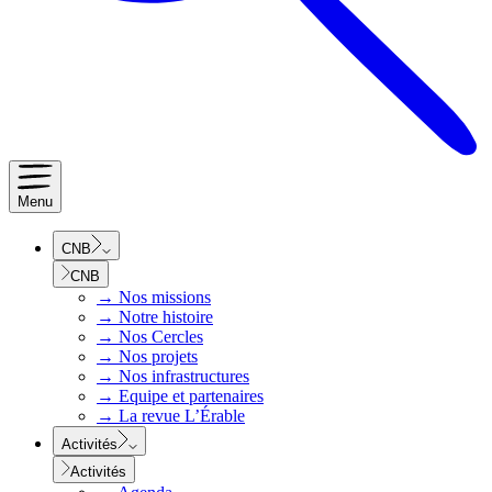
Menu
CNB
CNB
→
Nos missions
→
Notre histoire
→
Nos Cercles
→
Nos projets
→
Nos infrastructures
→
Equipe et partenaires
→
La revue L’Érable
Activités
Activités