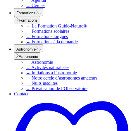
→
Agenda
→
Cercles
Formations
Formations
→
La Formation Guide-Nature®
→
Formations scolaires
→
Formations longues
→
Formations à la demande
Astronomie
Astronomie
→
Astronomie
→
Activités naturalistes
→
Initiations à l’astronomie
→
Notre cercle d’astronomes amateurs
→
Nuits insolites
→
Privatisation de l’Observatoire
Contact