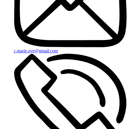
c.marie.eve@gmail.com