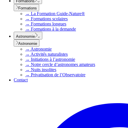
Formations
Formations
→
La Formation Guide-Nature®
→
Formations scolaires
→
Formations longues
→
Formations à la demande
Astronomie
Astronomie
→
Astronomie
→
Activités naturalistes
→
Initiations à l’astronomie
→
Notre cercle d’astronomes amateurs
→
Nuits insolites
→
Privatisation de l’Observatoire
Contact