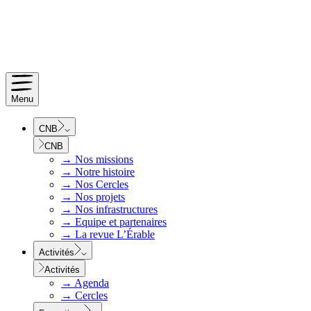
Menu
CNB
CNB
→
Nos missions
→
Notre histoire
→
Nos Cercles
→
Nos projets
→
Nos infrastructures
→
Equipe et partenaires
→
La revue L’Érable
Activités
Activités
→
Agenda
→
Cercles