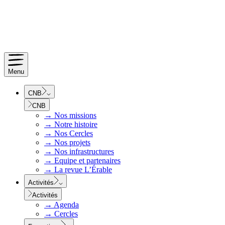
Menu
CNB
CNB
→
Nos missions
→
Notre histoire
→
Nos Cercles
→
Nos projets
→
Nos infrastructures
→
Equipe et partenaires
→
La revue L’Érable
Activités
Activités
→
Agenda
→
Cercles