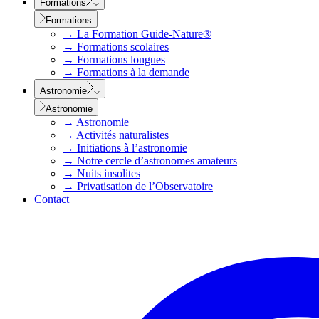
Formations
Formations
→
La Formation Guide-Nature®
→
Formations scolaires
→
Formations longues
→
Formations à la demande
Astronomie
Astronomie
→
Astronomie
→
Activités naturalistes
→
Initiations à l’astronomie
→
Notre cercle d’astronomes amateurs
→
Nuits insolites
→
Privatisation de l’Observatoire
Contact