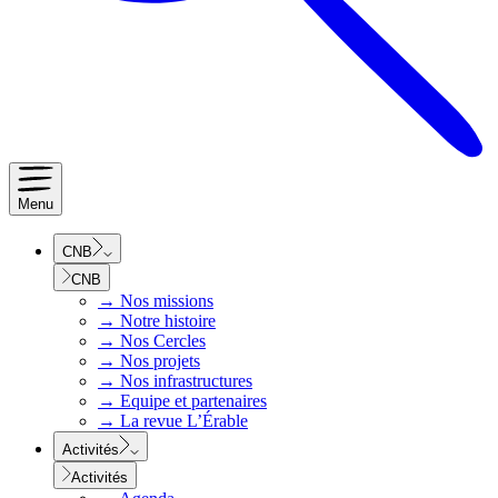
Menu
CNB
CNB
→
Nos missions
→
Notre histoire
→
Nos Cercles
→
Nos projets
→
Nos infrastructures
→
Equipe et partenaires
→
La revue L’Érable
Activités
Activités