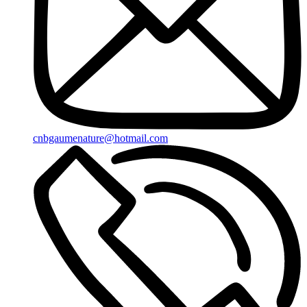
cnbgaumenature@hotmail.com