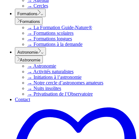
→
Agenda
→
Cercles
Formations
Formations
→
La Formation Guide-Nature®
→
Formations scolaires
→
Formations longues
→
Formations à la demande
Astronomie
Astronomie
→
Astronomie
→
Activités naturalistes
→
Initiations à l’astronomie
→
Notre cercle d’astronomes amateurs
→
Nuits insolites
→
Privatisation de l’Observatoire
Contact