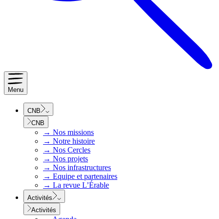
Menu
CNB
CNB
→
Nos missions
→
Notre histoire
→
Nos Cercles
→
Nos projets
→
Nos infrastructures
→
Equipe et partenaires
→
La revue L’Érable
Activités
Activités