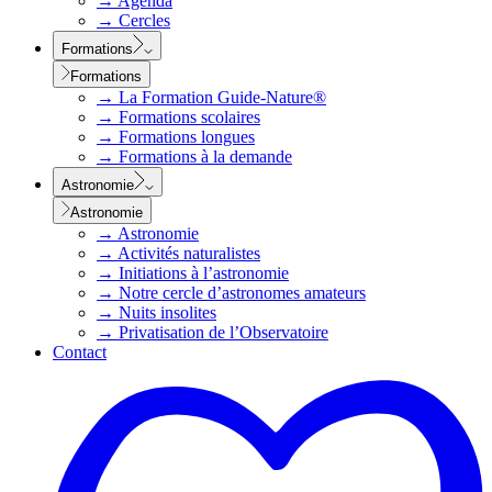
→
Agenda
→
Cercles
Formations
Formations
→
La Formation Guide-Nature®
→
Formations scolaires
→
Formations longues
→
Formations à la demande
Astronomie
Astronomie
→
Astronomie
→
Activités naturalistes
→
Initiations à l’astronomie
→
Notre cercle d’astronomes amateurs
→
Nuits insolites
→
Privatisation de l’Observatoire
Contact