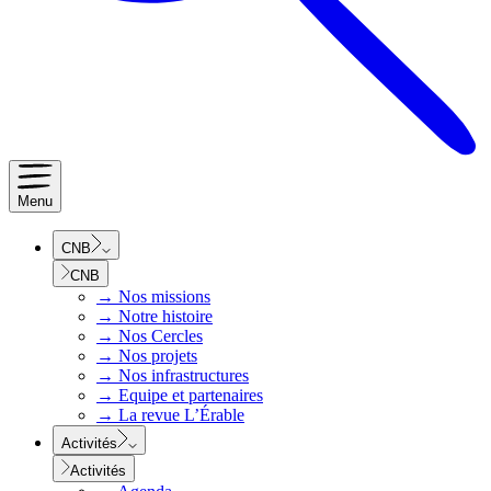
Menu
CNB
CNB
→
Nos missions
→
Notre histoire
→
Nos Cercles
→
Nos projets
→
Nos infrastructures
→
Equipe et partenaires
→
La revue L’Érable
Activités
Activités