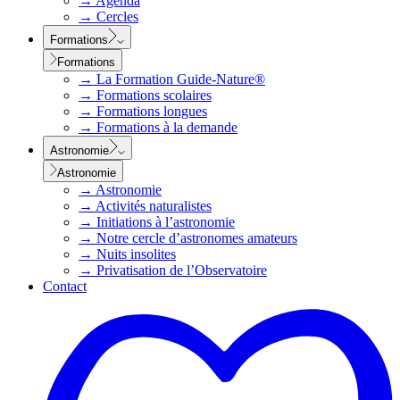
→
Agenda
→
Cercles
Formations
Formations
→
La Formation Guide-Nature®
→
Formations scolaires
→
Formations longues
→
Formations à la demande
Astronomie
Astronomie
→
Astronomie
→
Activités naturalistes
→
Initiations à l’astronomie
→
Notre cercle d’astronomes amateurs
→
Nuits insolites
→
Privatisation de l’Observatoire
Contact