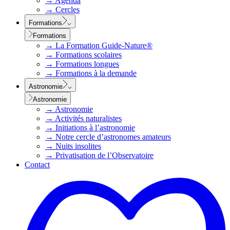
→
Agenda
→
Cercles
Formations
Formations
→
La Formation Guide-Nature®
→
Formations scolaires
→
Formations longues
→
Formations à la demande
Astronomie
Astronomie
→
Astronomie
→
Activités naturalistes
→
Initiations à l’astronomie
→
Notre cercle d’astronomes amateurs
→
Nuits insolites
→
Privatisation de l’Observatoire
Contact