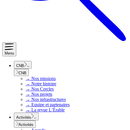
Menu
CNB
CNB
→
Nos missions
→
Notre histoire
→
Nos Cercles
→
Nos projets
→
Nos infrastructures
→
Equipe et partenaires
→
La revue L’Érable
Activités
Activités