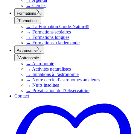
→
Agenda
→
Cercles
Formations
Formations
→
La Formation Guide-Nature®
→
Formations scolaires
→
Formations longues
→
Formations à la demande
Astronomie
Astronomie
→
Astronomie
→
Activités naturalistes
→
Initiations à l’astronomie
→
Notre cercle d’astronomes amateurs
→
Nuits insolites
→
Privatisation de l’Observatoire
Contact