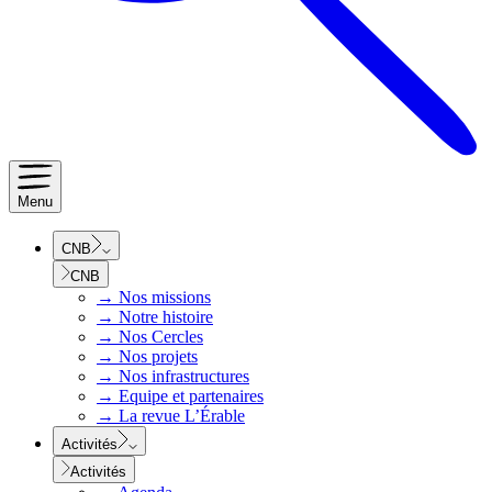
Menu
CNB
CNB
→
Nos missions
→
Notre histoire
→
Nos Cercles
→
Nos projets
→
Nos infrastructures
→
Equipe et partenaires
→
La revue L’Érable
Activités
Activités