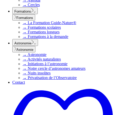
→
Agenda
→
Cercles
Formations
Formations
→
La Formation Guide-Nature®
→
Formations scolaires
→
Formations longues
→
Formations à la demande
Astronomie
Astronomie
→
Astronomie
→
Activités naturalistes
→
Initiations à l’astronomie
→
Notre cercle d’astronomes amateurs
→
Nuits insolites
→
Privatisation de l’Observatoire
Contact