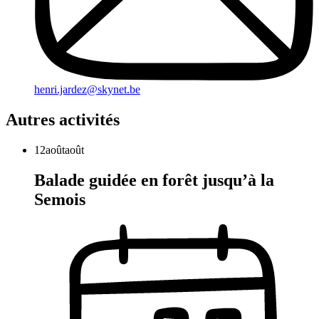
henri.jardez@skynet.be
Autres activités
12
août
août
Balade guidée en forêt jusqu’à la
Semois