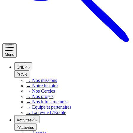
Menu
CNB
CNB
→
Nos missions
→
Notre histoire
→
Nos Cercles
→
Nos projets
→
Nos infrastructures
→
Equipe et partenaires
→
La revue L’Érable
Activités
Activités