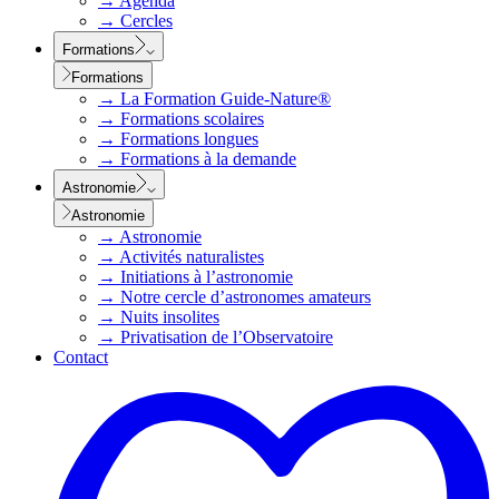
→
Agenda
→
Cercles
Formations
Formations
→
La Formation Guide-Nature®
→
Formations scolaires
→
Formations longues
→
Formations à la demande
Astronomie
Astronomie
→
Astronomie
→
Activités naturalistes
→
Initiations à l’astronomie
→
Notre cercle d’astronomes amateurs
→
Nuits insolites
→
Privatisation de l’Observatoire
Contact