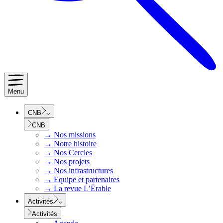
Menu
CNB
CNB
→
Nos missions
→
Notre histoire
→
Nos Cercles
→
Nos projets
→
Nos infrastructures
→
Equipe et partenaires
→
La revue L’Érable
Activités
Activités