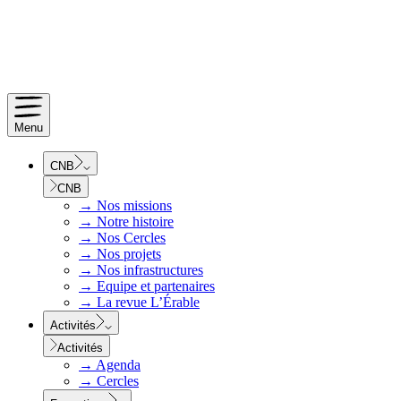
Menu
CNB
CNB
→
Nos missions
→
Notre histoire
→
Nos Cercles
→
Nos projets
→
Nos infrastructures
→
Equipe et partenaires
→
La revue L’Érable
Activités
Activités
→
Agenda
→
Cercles