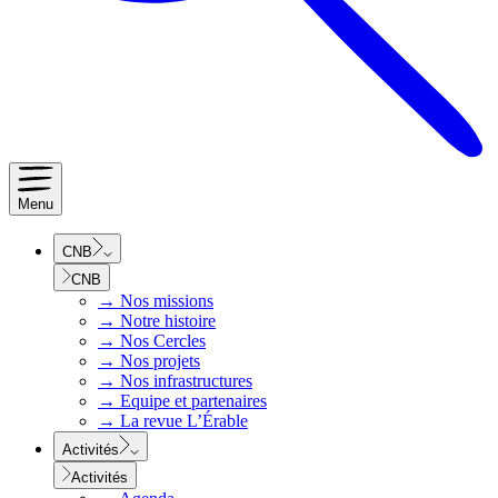
Menu
CNB
CNB
→
Nos missions
→
Notre histoire
→
Nos Cercles
→
Nos projets
→
Nos infrastructures
→
Equipe et partenaires
→
La revue L’Érable
Activités
Activités