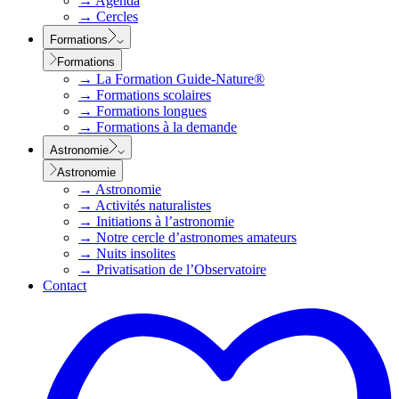
→
Agenda
→
Cercles
Formations
Formations
→
La Formation Guide-Nature®
→
Formations scolaires
→
Formations longues
→
Formations à la demande
Astronomie
Astronomie
→
Astronomie
→
Activités naturalistes
→
Initiations à l’astronomie
→
Notre cercle d’astronomes amateurs
→
Nuits insolites
→
Privatisation de l’Observatoire
Contact