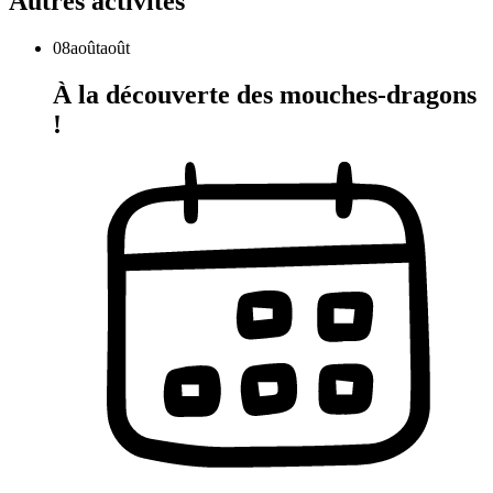
Autres activités
08
août
août
À la découverte des mouches-dragons
!