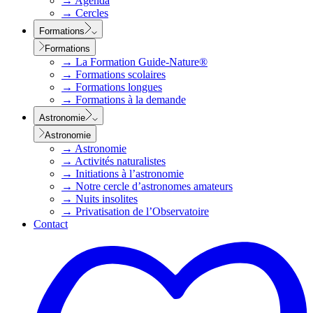
→
Agenda
→
Cercles
Formations
Formations
→
La Formation Guide-Nature®
→
Formations scolaires
→
Formations longues
→
Formations à la demande
Astronomie
Astronomie
→
Astronomie
→
Activités naturalistes
→
Initiations à l’astronomie
→
Notre cercle d’astronomes amateurs
→
Nuits insolites
→
Privatisation de l’Observatoire
Contact