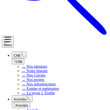
Menu
CNB
CNB
→
Nos missions
→
Notre histoire
→
Nos Cercles
→
Nos projets
→
Nos infrastructures
→
Equipe et partenaires
→
La revue L’Érable
Activités
Activités