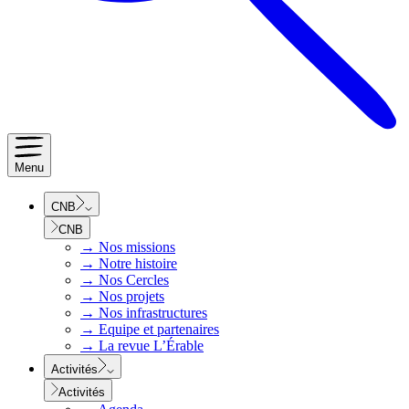
Menu
CNB
CNB
→
Nos missions
→
Notre histoire
→
Nos Cercles
→
Nos projets
→
Nos infrastructures
→
Equipe et partenaires
→
La revue L’Érable
Activités
Activités