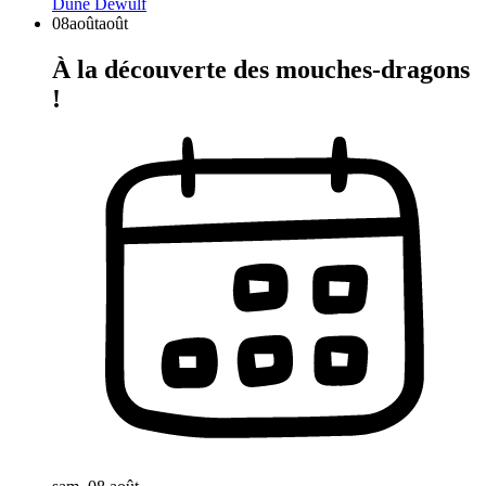
Dune Dewulf
08
août
août
À la découverte des mouches-dragons
!