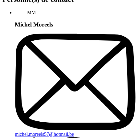
MM
Michel Moreels
michel.moreels57@hotmail.be