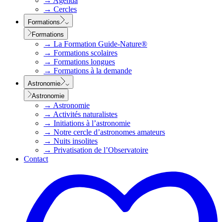
→
Agenda
→
Cercles
Formations
Formations
→
La Formation Guide-Nature®
→
Formations scolaires
→
Formations longues
→
Formations à la demande
Astronomie
Astronomie
→
Astronomie
→
Activités naturalistes
→
Initiations à l’astronomie
→
Notre cercle d’astronomes amateurs
→
Nuits insolites
→
Privatisation de l’Observatoire
Contact