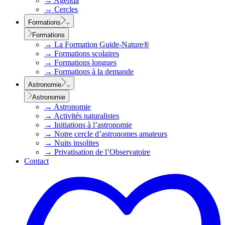
→
Agenda
→
Cercles
Formations
Formations
→
La Formation Guide-Nature®
→
Formations scolaires
→
Formations longues
→
Formations à la demande
Astronomie
Astronomie
→
Astronomie
→
Activités naturalistes
→
Initiations à l’astronomie
→
Notre cercle d’astronomes amateurs
→
Nuits insolites
→
Privatisation de l’Observatoire
Contact