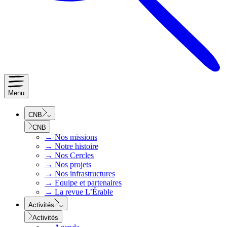
Menu
CNB
CNB
→
Nos missions
→
Notre histoire
→
Nos Cercles
→
Nos projets
→
Nos infrastructures
→
Equipe et partenaires
→
La revue L’Érable
Activités
Activités