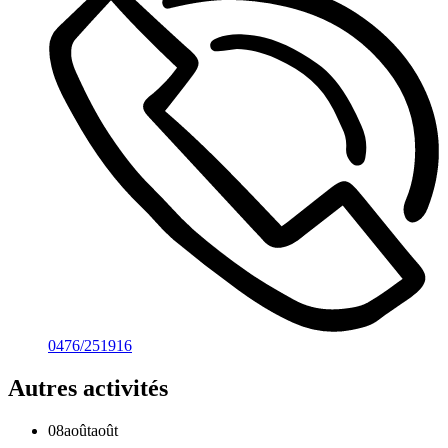
0476/251916
Autres activités
08
août
août