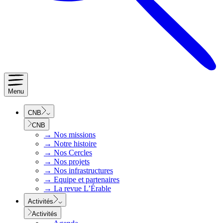
Menu
CNB
CNB
→
Nos missions
→
Notre histoire
→
Nos Cercles
→
Nos projets
→
Nos infrastructures
→
Equipe et partenaires
→
La revue L’Érable
Activités
Activités