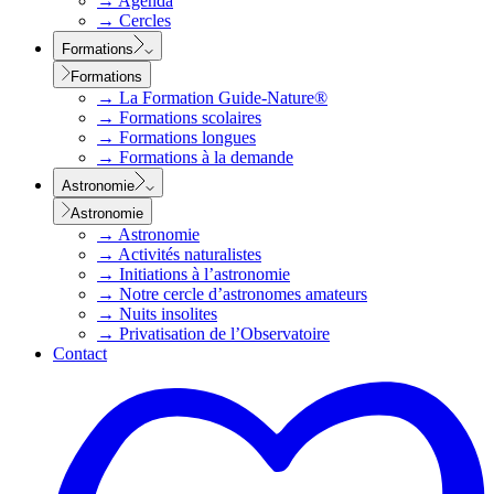
→
Agenda
→
Cercles
Formations
Formations
→
La Formation Guide-Nature®
→
Formations scolaires
→
Formations longues
→
Formations à la demande
Astronomie
Astronomie
→
Astronomie
→
Activités naturalistes
→
Initiations à l’astronomie
→
Notre cercle d’astronomes amateurs
→
Nuits insolites
→
Privatisation de l’Observatoire
Contact