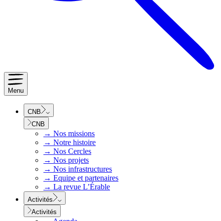
Menu
CNB
CNB
→
Nos missions
→
Notre histoire
→
Nos Cercles
→
Nos projets
→
Nos infrastructures
→
Equipe et partenaires
→
La revue L’Érable
Activités
Activités