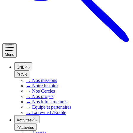
Menu
CNB
CNB
→
Nos missions
→
Notre histoire
→
Nos Cercles
→
Nos projets
→
Nos infrastructures
→
Equipe et partenaires
→
La revue L’Érable
Activités
Activités