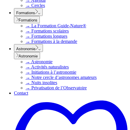
→
Agenda
→
Cercles
Formations
Formations
→
La Formation Guide-Nature®
→
Formations scolaires
→
Formations longues
→
Formations à la demande
Astronomie
Astronomie
→
Astronomie
→
Activités naturalistes
→
Initiations à l’astronomie
→
Notre cercle d’astronomes amateurs
→
Nuits insolites
→
Privatisation de l’Observatoire
Contact