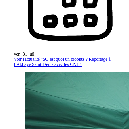
ven. 31 juil.
Voir l'actualité "$
C’est quoi un bioblitz ? Reportage à
l’Abbaye Saint-Denis avec les CNB
"