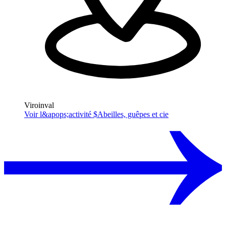
Viroinval
Voir l&apops;activité $
Abeilles, guêpes et cie