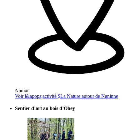
Namur
Voir l&apops;activité $
La Nature autour de Naninne
Sentier d’art au bois d’Ohey