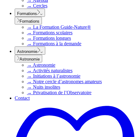
→
Agenda
→
Cercles
Formations
Formations
→
La Formation Guide-Nature®
→
Formations scolaires
→
Formations longues
→
Formations à la demande
Astronomie
Astronomie
→
Astronomie
→
Activités naturalistes
→
Initiations à l’astronomie
→
Notre cercle d’astronomes amateurs
→
Nuits insolites
→
Privatisation de l’Observatoire
Contact