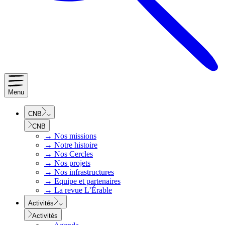
Menu
CNB
CNB
→
Nos missions
→
Notre histoire
→
Nos Cercles
→
Nos projets
→
Nos infrastructures
→
Equipe et partenaires
→
La revue L’Érable
Activités
Activités