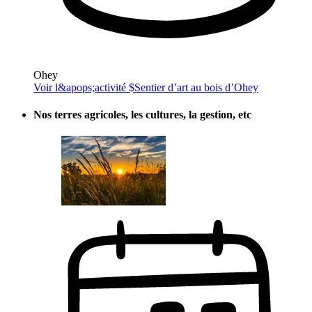
Ohey
Voir l&apops;activité $
Sentier d’art au bois d’Ohey
Nos terres agricoles, les cultures, la gestion, etc