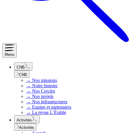
Menu
CNB
CNB
→
Nos missions
→
Notre histoire
→
Nos Cercles
→
Nos projets
→
Nos infrastructures
→
Equipe et partenaires
→
La revue L’Érable
Activités
Activités