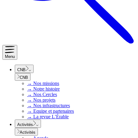
Menu
CNB
CNB
→
Nos missions
→
Notre histoire
→
Nos Cercles
→
Nos projets
→
Nos infrastructures
→
Equipe et partenaires
→
La revue L’Érable
Activités
Activités