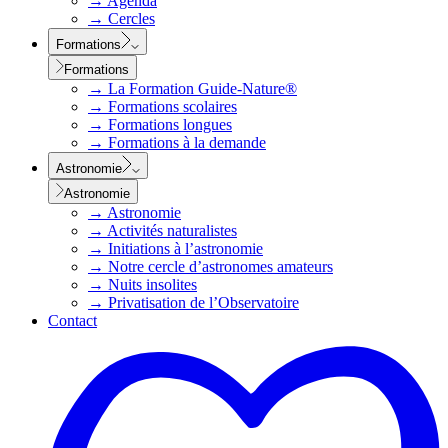
→
Agenda
→
Cercles
Formations
Formations
→
La Formation Guide-Nature®
→
Formations scolaires
→
Formations longues
→
Formations à la demande
Astronomie
Astronomie
→
Astronomie
→
Activités naturalistes
→
Initiations à l’astronomie
→
Notre cercle d’astronomes amateurs
→
Nuits insolites
→
Privatisation de l’Observatoire
Contact