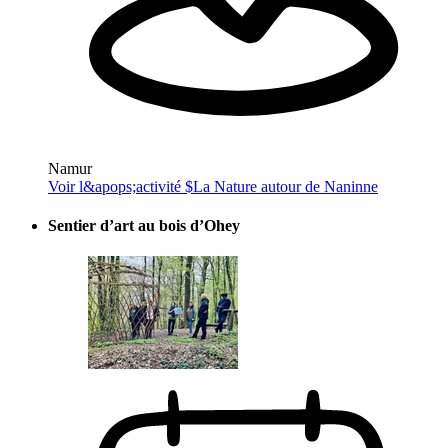
Namur
Voir l&apops;activité $
La Nature autour de Naninne
Sentier d’art au bois d’Ohey