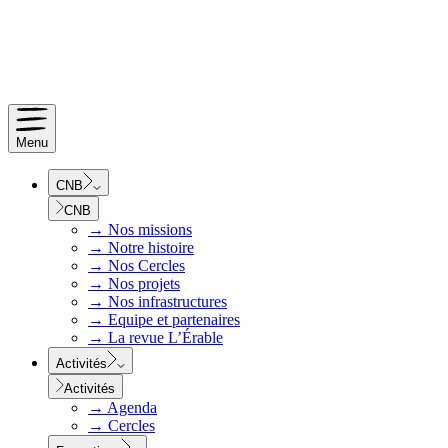
Menu
CNB
CNB
→
Nos missions
→
Notre histoire
→
Nos Cercles
→
Nos projets
→
Nos infrastructures
→
Equipe et partenaires
→
La revue L’Érable
Activités
Activités
→
Agenda
→
Cercles