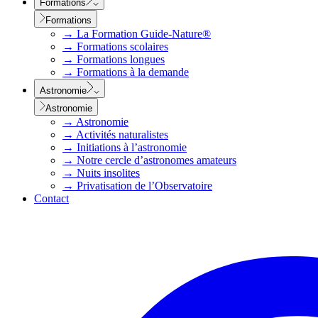
Formations
Formations
→
La Formation Guide-Nature®
→
Formations scolaires
→
Formations longues
→
Formations à la demande
Astronomie
Astronomie
→
Astronomie
→
Activités naturalistes
→
Initiations à l’astronomie
→
Notre cercle d’astronomes amateurs
→
Nuits insolites
→
Privatisation de l’Observatoire
Contact