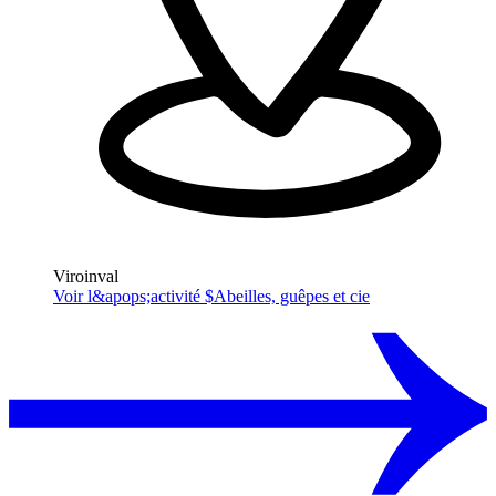
Viroinval
Voir l&apops;activité $
Abeilles, guêpes et cie