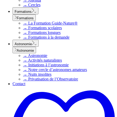
→
Agenda
→
Cercles
Formations
Formations
→
La Formation Guide-Nature®
→
Formations scolaires
→
Formations longues
→
Formations à la demande
Astronomie
Astronomie
→
Astronomie
→
Activités naturalistes
→
Initiations à l’astronomie
→
Notre cercle d’astronomes amateurs
→
Nuits insolites
→
Privatisation de l’Observatoire
Contact