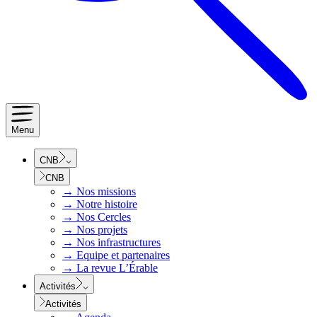
Menu
CNB
CNB
→
Nos missions
→
Notre histoire
→
Nos Cercles
→
Nos projets
→
Nos infrastructures
→
Equipe et partenaires
→
La revue L’Érable
Activités
Activités