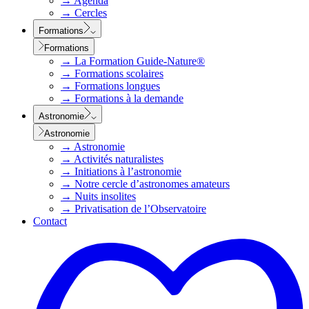
→
Agenda
→
Cercles
Formations
Formations
→
La Formation Guide-Nature®
→
Formations scolaires
→
Formations longues
→
Formations à la demande
Astronomie
Astronomie
→
Astronomie
→
Activités naturalistes
→
Initiations à l’astronomie
→
Notre cercle d’astronomes amateurs
→
Nuits insolites
→
Privatisation de l’Observatoire
Contact