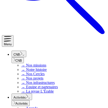
Menu
CNB
CNB
→
Nos missions
→
Notre histoire
→
Nos Cercles
→
Nos projets
→
Nos infrastructures
→
Equipe et partenaires
→
La revue L’Érable
Activités
Activités