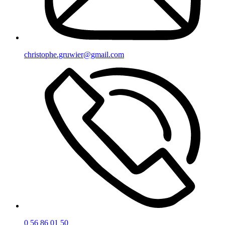
moc.liamg@reiwurg.ehpotsirhc
05 10 68 65 0