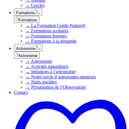
→
Agenda
→
Cercles
Formations
Formations
→
La Formation Guide-Nature®
→
Formations scolaires
→
Formations longues
→
Formations à la demande
Astronomie
Astronomie
→
Astronomie
→
Activités naturalistes
→
Initiations à l’astronomie
→
Notre cercle d’astronomes amateurs
→
Nuits insolites
→
Privatisation de l’Observatoire
Contact