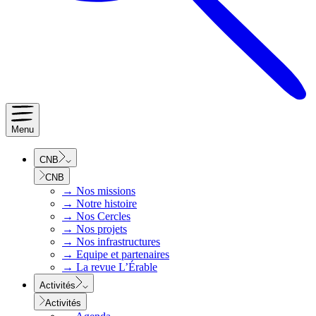
Menu
CNB
CNB
→
Nos missions
→
Notre histoire
→
Nos Cercles
→
Nos projets
→
Nos infrastructures
→
Equipe et partenaires
→
La revue L’Érable
Activités
Activités